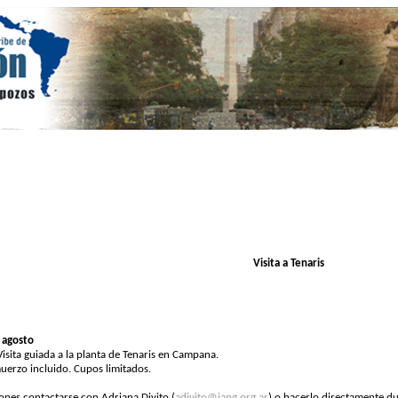
Visita a Tenaris
 agosto
isita guiada a la planta de Tenaris en Campana.
muerzo incluido. Cupos limitados.
iones contactarse con Adriana Divito (
adivito@iapg.org.ar
) o hacerlo directamente du