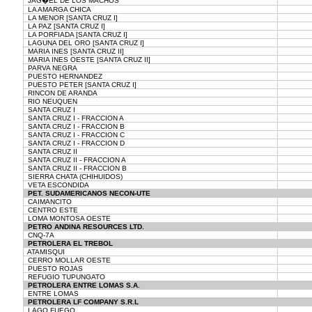
JAG�EL DE LOS MACHOS
LA AMARGA CHICA
LA MENOR [SANTA CRUZ I]
LA PAZ [SANTA CRUZ I]
LA PORFIADA [SANTA CRUZ I]
LAGUNA DEL ORO [SANTA CRUZ I]
MARIA INES [SANTA CRUZ II]
MARIA INES OESTE [SANTA CRUZ II]
PARVA NEGRA
PUESTO HERNANDEZ
PUESTO PETER [SANTA CRUZ I]
RINCON DE ARANDA
RIO NEUQUEN
SANTA CRUZ I
SANTA CRUZ I - FRACCION A
SANTA CRUZ I - FRACCION B
SANTA CRUZ I - FRACCION C
SANTA CRUZ I - FRACCION D
SANTA CRUZ II
SANTA CRUZ II - FRACCION A
SANTA CRUZ II - FRACCION B
SIERRA CHATA (CHIHUIDOS)
VETA ESCONDIDA
PET. SUDAMERICANOS NECON-UTE
CAIMANCITO
CENTRO ESTE
LOMA MONTOSA OESTE
PETRO ANDINA RESOURCES LTD.
CNQ-7A
PETROLERA EL TREBOL
ATAMISQUI
CERRO MOLLAR OESTE
PUESTO ROJAS
REFUGIO TUPUNGATO
PETROLERA ENTRE LOMAS S.A.
ENTRE LOMAS
PETROLERA LF COMPANY S.R.L
LAGO FUEGO