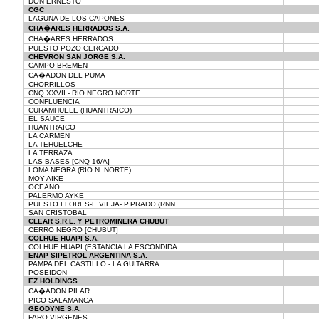
DON ERNESTO
CGC
LAGUNA DE LOS CAPONES
CHA�ARES HERRADOS S.A.
CHA�ARES HERRADOS
PUESTO POZO CERCADO
CHEVRON SAN JORGE S.A.
CAMPO BREMEN
CA�ADON DEL PUMA
CHORRILLOS
CNQ XXVII - RIO NEGRO NORTE
CONFLUENCIA
CURAMHUELE (HUANTRAICO)
EL SAUCE
HUANTRAICO
LA CARMEN
LA TEHUELCHE
LA TERRAZA
LAS BASES [CNQ-16/A]
LOMA NEGRA (RIO N. NORTE)
MOY AIKE
OCEANO
PALERMO AYKE
PUESTO FLORES-E.VIEJA- P.PRADO (RNN
SAN CRISTOBAL
CLEAR S.R.L. Y PETROMINERA CHUBUT
CERRO NEGRO [CHUBUT]
COLHUE HUAPI S.A.
COLHUE HUAPI (ESTANCIA LA ESCONDIDA
ENAP SIPETROL ARGENTINA S.A.
PAMPA DEL CASTILLO - LA GUITARRA
POSEIDON
EZ HOLDINGS
CA�ADON PILAR
PICO SALAMANCA
GEODYNE S.A.
FARO VIRGENES