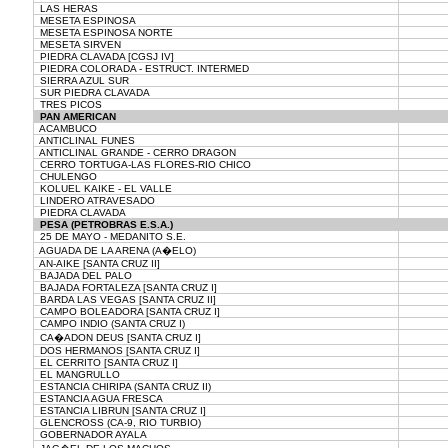
LAS HERAS
MESETA ESPINOSA
MESETA ESPINOSA NORTE
MESETA SIRVEN
PIEDRA CLAVADA [CGSJ IV]
PIEDRA COLORADA - ESTRUCT. INTERMED
SIERRA AZUL SUR
SUR PIEDRA CLAVADA
TRES PICOS
PAN AMERICAN
ACAMBUCO
ANTICLINAL FUNES
ANTICLINAL GRANDE - CERRO DRAGON
CERRO TORTUGA-LAS FLORES-RIO CHICO
CHULENGO
KOLUEL KAIKE - EL VALLE
LINDERO ATRAVESADO
PIEDRA CLAVADA
PESA (PETROBRAS E.S.A.)
25 DE MAYO - MEDANITO S.E.
AGUADA DE LA ARENA (A�ELO)
AN-AIKE [SANTA CRUZ II]
BAJADA DEL PALO
BAJADA FORTALEZA [SANTA CRUZ I]
BARDA LAS VEGAS [SANTA CRUZ II]
CAMPO BOLEADORA [SANTA CRUZ I]
CAMPO INDIO (SANTA CRUZ I)
CA�ADON DEUS [SANTA CRUZ I]
DOS HERMANOS [SANTA CRUZ I]
EL CERRITO [SANTA CRUZ I]
EL MANGRULLO
ESTANCIA CHIRIPA (SANTA CRUZ II)
ESTANCIA AGUA FRESCA
ESTANCIA LIBRUN [SANTA CRUZ I]
GLENCROSS (CA-9, RIO TURBIO)
GOBERNADOR AYALA