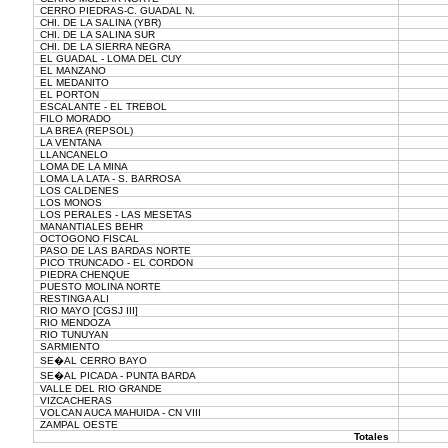
CERRO PIEDRAS-C. GUADAL N.
CHI. DE LA SALINA (YBR)
CHI. DE LA SALINA SUR
CHI. DE LA SIERRA NEGRA
EL GUADAL - LOMA DEL CUY
EL MANZANO
EL MEDANITO
EL PORTON
ESCALANTE - EL TREBOL
FILO MORADO
LA BREA (REPSOL)
LA VENTANA
LLANCANELO
LOMA DE LA MINA
LOMA LA LATA - S. BARROSA
LOS CALDENES
LOS MONOS
LOS PERALES - LAS MESETAS
MANANTIALES BEHR
OCTOGONO FISCAL
PASO DE LAS BARDAS NORTE
PICO TRUNCADO - EL CORDON
PIEDRA CHENQUE
PUESTO MOLINA NORTE
RESTINGA ALI
RIO MAYO [CGSJ III]
RIO MENDOZA
RIO TUNUYAN
SARMIENTO
SE�AL CERRO BAYO
SE�AL PICADA - PUNTA BARDA
VALLE DEL RIO GRANDE
VIZCACHERAS
VOLCAN AUCA MAHUIDA - CN VIII
ZAMPAL OESTE
Totales