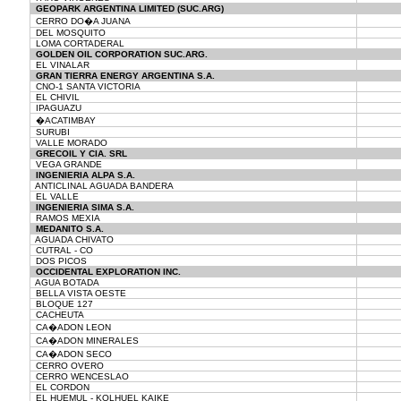
GEOPARK ARGENTINA LIMITED (SUC.ARG)
CERRO DO�A JUANA
DEL MOSQUITO
LOMA CORTADERAL
GOLDEN OIL CORPORATION SUC.ARG.
EL VINALAR
GRAN TIERRA ENERGY ARGENTINA S.A.
CNO-1 SANTA VICTORIA
EL CHIVIL
IPAGUAZU
�ACATIMBAY
SURUBI
VALLE MORADO
GRECOIL Y CIA. SRL
VEGA GRANDE
INGENIERIA ALPA S.A.
ANTICLINAL AGUADA BANDERA
EL VALLE
INGENIERIA SIMA S.A.
RAMOS MEXIA
MEDANITO S.A.
AGUADA CHIVATO
CUTRAL - CO
DOS PICOS
OCCIDENTAL EXPLORATION INC.
AGUA BOTADA
BELLA VISTA OESTE
BLOQUE 127
CACHEUTA
CA�ADON LEON
CA�ADON MINERALES
CA�ADON SECO
CERRO OVERO
CERRO WENCESLAO
EL CORDON
EL HUEMUL - KOLHUEL KAIKE