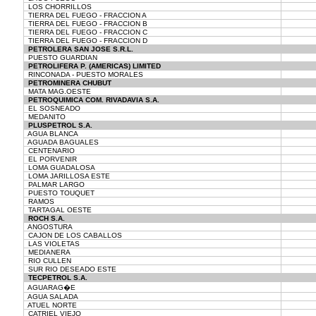
LOS CHORRILLOS
TIERRA DEL FUEGO - FRACCION A
TIERRA DEL FUEGO - FRACCION B
TIERRA DEL FUEGO - FRACCION C
TIERRA DEL FUEGO - FRACCION D
PETROLERA SAN JOSE S.R.L.
PUESTO GUARDIAN
PETROLIFERA P. (AMERICAS) LIMITED
RINCONADA - PUESTO MORALES
PETROMINERA CHUBUT
MATA MAG.OESTE
PETROQUIMICA COM. RIVADAVIA S.A.
EL SOSNEADO
MEDANITO
PLUSPETROL S.A.
AGUA BLANCA
AGUADA BAGUALES
CENTENARIO
EL PORVENIR
LOMA GUADALOSA
LOMA JARILLOSA ESTE
PALMAR LARGO
PUESTO TOUQUET
RAMOS
TARTAGAL OESTE
ROCH S.A.
ANGOSTURA
CAJON DE LOS CABALLOS
LAS VIOLETAS
MEDIANERA
RIO CULLEN
SUR RIO DESEADO ESTE
TECPETROL S.A.
AGUARAG�E
AGUA SALADA
ATUEL NORTE
CATRIEL VIEJO