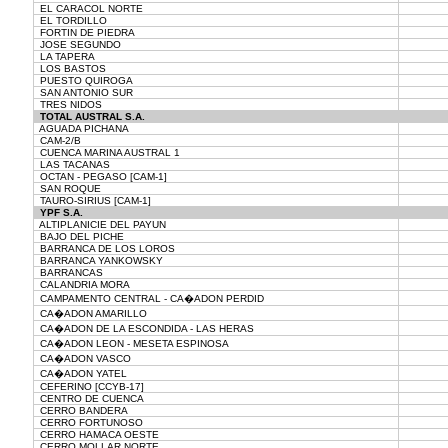
EL CARACOL NORTE
EL TORDILLO
FORTIN DE PIEDRA
JOSE SEGUNDO
LA TAPERA
LOS BASTOS
PUESTO QUIROGA
SAN ANTONIO SUR
TRES NIDOS
TOTAL AUSTRAL S.A.
AGUADA PICHANA
CAM-2/B
CUENCA MARINA AUSTRAL 1
LAS TACANAS
OCTAN - PEGASO [CAM-1]
SAN ROQUE
TAURO-SIRIUS [CAM-1]
YPF S.A.
ALTIPLANICIE DEL PAYUN
BAJO DEL PICHE
BARRANCA DE LOS LOROS
BARRANCA YANKOWSKY
BARRANCAS
CALANDRIA MORA
CAMPAMENTO CENTRAL - CA�ADON PERDID
CA�ADON AMARILLO
CA�ADON DE LA ESCONDIDA - LAS HERAS
CA�ADON LEON - MESETA ESPINOSA
CA�ADON VASCO
CA�ADON YATEL
CEFERINO [CCYB-17]
CENTRO DE CUENCA
CERRO BANDERA
CERRO FORTUNOSO
CERRO HAMACA OESTE
CERRO MOLLAR NORTE