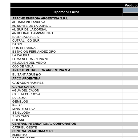
Producc
Operador / Area
APACHE ENERGIA ARGENTINA S.R.L
AGUADA VILLANUEVA
AL NORTE DE LA DORSAL
AL SUR DE LA DORSAL
ANTICLINAL CAMPAMENTO
BAJO BAGUALES
CUTRAL - CO SUR
DADIN
DOS HERMANAS
ESTACION FERNANDEZ ORO
LA CALERA
LOMA NEGRA - ZONA NI
NEUQUEN DEL MEDIO
OJO DE AGUA
APACHE PETROLERA ARGENTINA S.A.
EL SANTIAGUE�O
APCO ARGENTINA
CA�ADON RAMIREZ
CAPSA CAPEX
AGUA DEL CAJON
CALETA CORDOVA
DIADEMA
GEMELOS
Km. 20
MINA RESERVA
SENILLOSA
SINDICATO
SOLANO
CENTRAL INTERNATIONAL CORPORATION
CATRIEL OESTE
CENTRAL PATAGONIA S.R.L.
ALBERTO