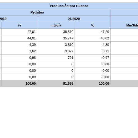
Producción por Cuenca
Petróleo
2019
01/2020
%
m3/día
%
Mm3/dí
47,01
38.510
47,20
44,01
35.747
43,82
4,39
3.510
4,30
3,62
3.027
3,71
0,96
791
0,97
0,00
0
0,00
0,00
0
0,00
0,00
0
0,00
100,00
81.585
100,00