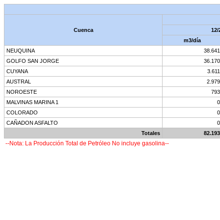
Cuenca
12/
m3/día
NEUQUINA
38.641
GOLFO SAN JORGE
36.170
CUYANA
3.611
AUSTRAL
2.979
NOROESTE
793
MALVINAS MARINA 1
0
COLORADO
0
CAÑADON ASFALTO
0
Totales
82.193
--Nota: La Producción Total de Petróleo No incluye gasolina--