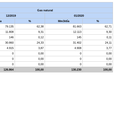
Gas natural
12/2019
01/2020
a
%
Mm3/día
%
79.135
62,38
81.663
62,71
11.808
9,31
12.113
9,30
146
0,12
145
0,11
30.860
24,33
31.402
24,11
4.915
3,87
4.908
3,77
0
0,00
0
0,00
0
0,00
0
0,00
0
0,00
0
0,00
126.864
100,00
130.230
100,00