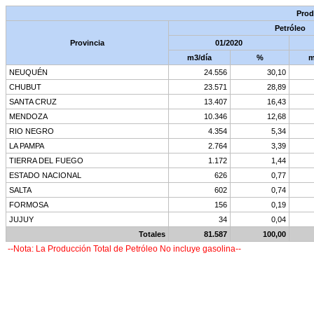
Prod
Petróleo
Provincia
01/2020
m3/día
%
m
NEUQUÉN
24.556
30,10
CHUBUT
23.571
28,89
SANTA CRUZ
13.407
16,43
MENDOZA
10.346
12,68
RIO NEGRO
4.354
5,34
LA PAMPA
2.764
3,39
TIERRA DEL FUEGO
1.172
1,44
ESTADO NACIONAL
626
0,77
SALTA
602
0,74
FORMOSA
156
0,19
JUJUY
34
0,04
Totales
81.587
100,00
--Nota: La Producción Total de Petróleo No incluye gasolina--