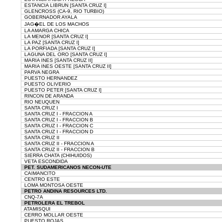
ESTANCIA LIBRUN [SANTA CRUZ I]
GLENCROSS (CA-9, RIO TURBIO)
GOBERNADOR AYALA
JAG�EL DE LOS MACHOS
LA AMARGA CHICA
LA MENOR [SANTA CRUZ I]
LA PAZ [SANTA CRUZ I]
LA PORFIADA [SANTA CRUZ I]
LAGUNA DEL ORO [SANTA CRUZ I]
MARIA INES [SANTA CRUZ II]
MARIA INES OESTE [SANTA CRUZ II]
PARVA NEGRA
PUESTO HERNANDEZ
PUESTO OLIVERIO
PUESTO PETER [SANTA CRUZ I]
RINCON DE ARANDA
RIO NEUQUEN
SANTA CRUZ I
SANTA CRUZ I - FRACCION A
SANTA CRUZ I - FRACCION B
SANTA CRUZ I - FRACCION C
SANTA CRUZ I - FRACCION D
SANTA CRUZ II
SANTA CRUZ II - FRACCION A
SANTA CRUZ II - FRACCION B
SIERRA CHATA (CHIHUIDOS)
VETA ESCONDIDA
PET. SUDAMERICANOS NECON-UTE
CAIMANCITO
CENTRO ESTE
LOMA MONTOSA OESTE
PETRO ANDINA RESOURCES LTD.
CNQ-7A
PETROLERA EL TREBOL
ATAMISQUI
CERRO MOLLAR OESTE
PUESTO ROJAS