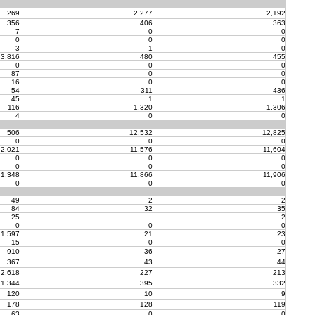
269
2,277
2,192
356
406
363
7
0
0
0
0
0
3
1
0
3,816
480
455
0
0
0
87
0
0
16
0
0
54
311
436
45
1
1
116
1,320
1,306
4
0
0
506
12,532
12,825
0
0
0
2,021
11,576
11,604
0
0
0
0
0
0
1,348
11,866
11,906
0
0
0
49
2
2
84
32
35
25
2
0
0
0
1,597
21
23
15
0
0
910
36
27
367
43
44
2,618
227
213
1,344
395
332
120
10
9
178
128
119
63
0
0