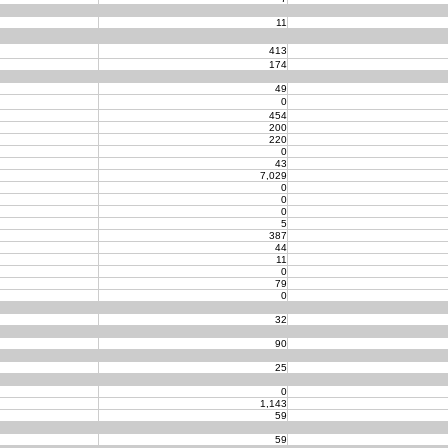
11
413
174
49
0
454
200
220
0
43
7,029
0
0
0
5
387
44
11
0
79
0
32
90
25
0
1,143
59
59