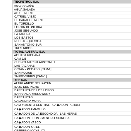
TECPETROL S.A.
AGUARAG�E
AGUA SALADA
ATUEL NORTE
CATRIEL VIEJO
EL CARACOL NORTE
EL TORDILLO
FORTIN DE PIEDRA
JOSE SEGUNDO
LA TAPERA
LOS BASTOS
PUESTO QUIROGA
SAN ANTONIO SUR
TRES NIDOS
TOTAL AUSTRAL S.A.
AGUADA PICHANA
CAM-2/B
CUENCA MARINA AUSTRAL 1
LAS TACANAS
OCTAN - PEGASO [CAM-1]
SAN ROQUE
TAURO-SIRIUS [CAM-1]
YPF S.A.
ALTIPLANICIE DEL PAYUN
BAJO DEL PICHE
BARRANCA DE LOS LOROS
BARRANCA YANKOWSKY
BARRANCAS
CALANDRIA MORA
CAMPAMENTO CENTRAL - CA�ADON PERDID
CA�ADON AMARILLO
CA�ADON DE LA ESCONDIDA - LAS HERAS
CA�ADON LEON - MESETA ESPINOSA
CA�ADON VASCO
CA�ADON YATEL
CEFERINO [CCYB-17]