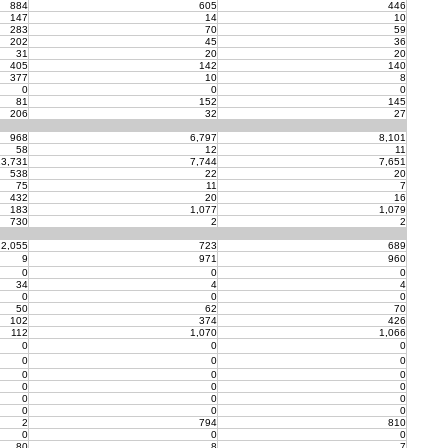
884
605
446
147
14
10
283
70
59
202
45
36
31
20
20
405
142
140
377
10
8
0
0
0
81
152
145
206
32
27
968
6,797
8,101
58
12
11
3,731
7,744
7,651
538
22
20
75
11
7
432
20
16
183
1,077
1,079
730
2
2
2,055
723
689
9
971
960
0
0
0
34
4
4
0
0
0
50
62
70
102
374
426
112
1,070
1,066
0
0
0
0
0
0
0
0
0
0
0
0
0
0
0
0
0
0
2
794
810
0
0
0
80
8
7