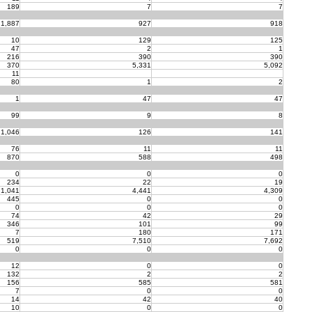
189
7
7
1,887
927
918
10
129
125
47
2
1
216
390
390
370
5,331
5,092
11
80
1
2
1
47
47
99
9
8
1,046
126
141
76
11
11
870
588
498
0
0
0
234
22
19
1,041
4,441
4,309
445
0
0
0
0
0
74
42
29
346
101
99
7
180
171
519
7,510
7,692
0
0
0
12
0
0
132
2
2
156
585
581
7
0
0
14
42
40
10
0
0