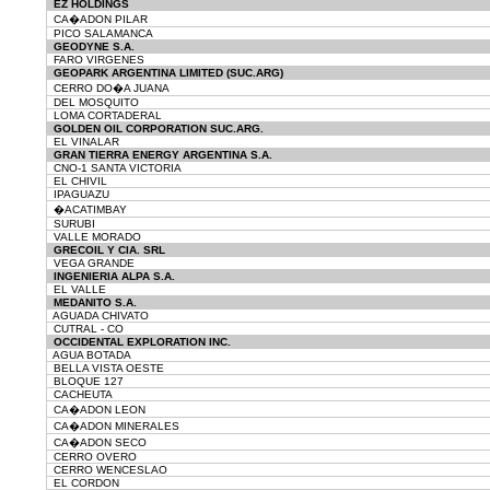
EZ HOLDINGS
CA�ADON PILAR
PICO SALAMANCA
GEODYNE S.A.
FARO VIRGENES
GEOPARK ARGENTINA LIMITED (SUC.ARG)
CERRO DO�A JUANA
DEL MOSQUITO
LOMA CORTADERAL
GOLDEN OIL CORPORATION SUC.ARG.
EL VINALAR
GRAN TIERRA ENERGY ARGENTINA S.A.
CNO-1 SANTA VICTORIA
EL CHIVIL
IPAGUAZU
�ACATIMBAY
SURUBI
VALLE MORADO
GRECOIL Y CIA. SRL
VEGA GRANDE
INGENIERIA ALPA S.A.
EL VALLE
MEDANITO S.A.
AGUADA CHIVATO
CUTRAL - CO
OCCIDENTAL EXPLORATION INC.
AGUA BOTADA
BELLA VISTA OESTE
BLOQUE 127
CACHEUTA
CA�ADON LEON
CA�ADON MINERALES
CA�ADON SECO
CERRO OVERO
CERRO WENCESLAO
EL CORDON