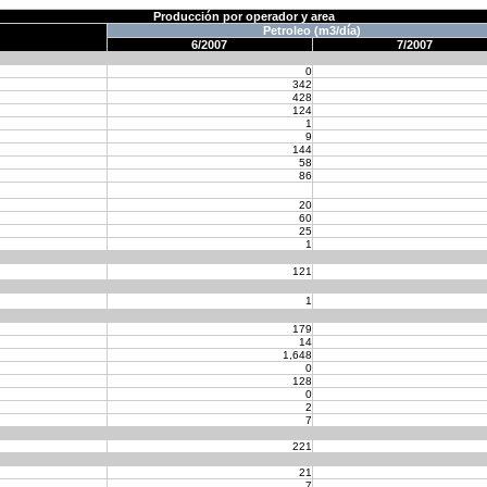
Producción por operador y area
Petroleo (m3/día)
6/2007
7/2007
0
342
428
124
1
9
144
58
86
20
60
25
1
121
1
179
14
1,648
0
128
0
2
7
221
21
7