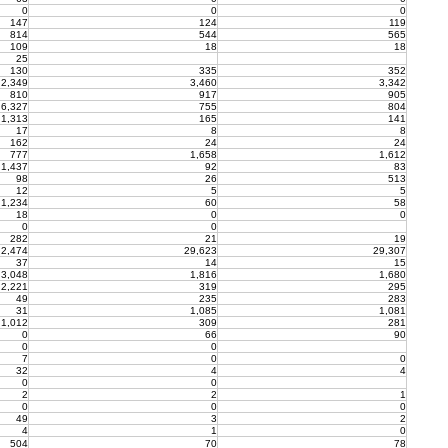
0
0
0
147
124
119
814
544
565
109
18
18
25
130
335
352
2,349
3,460
3,342
810
917
905
6,327
755
804
1,313
165
141
17
8
8
162
24
24
777
1,658
1,612
1,437
92
83
98
26
513
12
5
5
1,234
60
58
18
0
0
0
0
282
21
19
2,474
29,623
29,307
37
14
15
3,048
1,816
1,680
2,221
319
295
49
235
283
31
1,085
1,081
1,012
309
281
0
66
90
0
0
7
0
0
32
4
4
0
0
2
2
1
0
0
0
49
3
2
4
1
0
504
70
78