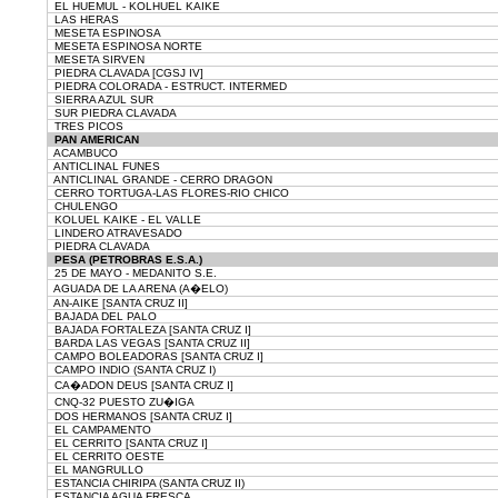
EL HUEMUL - KOLHUEL KAIKE
LAS HERAS
MESETA ESPINOSA
MESETA ESPINOSA NORTE
MESETA SIRVEN
PIEDRA CLAVADA [CGSJ IV]
PIEDRA COLORADA - ESTRUCT. INTERMED
SIERRA AZUL SUR
SUR PIEDRA CLAVADA
TRES PICOS
PAN AMERICAN
ACAMBUCO
ANTICLINAL FUNES
ANTICLINAL GRANDE - CERRO DRAGON
CERRO TORTUGA-LAS FLORES-RIO CHICO
CHULENGO
KOLUEL KAIKE - EL VALLE
LINDERO ATRAVESADO
PIEDRA CLAVADA
PESA (PETROBRAS E.S.A.)
25 DE MAYO - MEDANITO S.E.
AGUADA DE LA ARENA (A�ELO)
AN-AIKE [SANTA CRUZ II]
BAJADA DEL PALO
BAJADA FORTALEZA [SANTA CRUZ I]
BARDA LAS VEGAS [SANTA CRUZ II]
CAMPO BOLEADORAS [SANTA CRUZ I]
CAMPO INDIO (SANTA CRUZ I)
CA�ADON DEUS [SANTA CRUZ I]
CNQ-32 PUESTO ZU�IGA
DOS HERMANOS [SANTA CRUZ I]
EL CAMPAMENTO
EL CERRITO [SANTA CRUZ I]
EL CERRITO OESTE
EL MANGRULLO
ESTANCIA CHIRIPA (SANTA CRUZ II)
ESTANCIA AGUA FRESCA