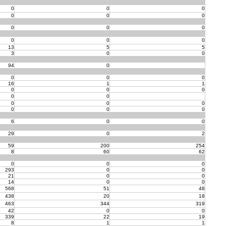
0
0
0
0
0
0
0
0
0
0
0
0
13
5
5
3
0
0
94
0
0
0
0
16
1
1
0
0
0
0
0
0
0
0
0
0
0
6
0
0
29
0
2
59
200
254
8
60
62
0
0
0
293
0
0
21
0
0
14
0
0
568
51
48
438
20
18
463
344
319
42
0
0
339
22
19
8
1
1