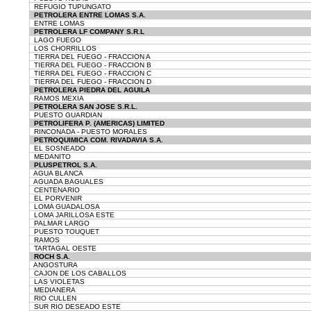
REFUGIO TUPUNGATO
PETROLERA ENTRE LOMAS S.A.
ENTRE LOMAS
PETROLERA LF COMPANY S.R.L
LAGO FUEGO
LOS CHORRILLOS
TIERRA DEL FUEGO - FRACCION A
TIERRA DEL FUEGO - FRACCION B
TIERRA DEL FUEGO - FRACCION C
TIERRA DEL FUEGO - FRACCION D
PETROLERA PIEDRA DEL AGUILA
RAMOS MEXIA
PETROLERA SAN JOSE S.R.L.
PUESTO GUARDIAN
PETROLIFERA P. (AMERICAS) LIMITED
RINCONADA - PUESTO MORALES
PETROQUIMICA COM. RIVADAVIA S.A.
EL SOSNEADO
MEDANITO
PLUSPETROL S.A.
AGUA BLANCA
AGUADA BAGUALES
CENTENARIO
EL PORVENIR
LOMA GUADALOSA
LOMA JARILLOSA ESTE
PALMAR LARGO
PUESTO TOUQUET
RAMOS
TARTAGAL OESTE
ROCH S.A.
ANGOSTURA
CAJON DE LOS CABALLOS
LAS VIOLETAS
MEDIANERA
RIO CULLEN
SUR RIO DESEADO ESTE