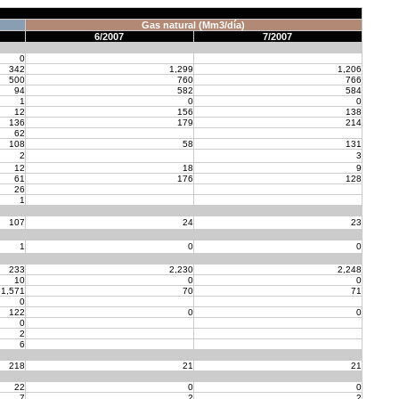
Gas natural (Mm3/día)
6/2007
7/2007
0
342
1,299
1,206
500
760
766
94
582
584
1
0
0
12
156
138
136
179
214
62
108
58
131
2
3
12
18
9
61
176
128
26
1
107
24
23
1
0
0
233
2,230
2,248
10
0
0
1,571
70
71
0
122
0
0
0
2
6
218
21
21
22
0
0
7
2
2