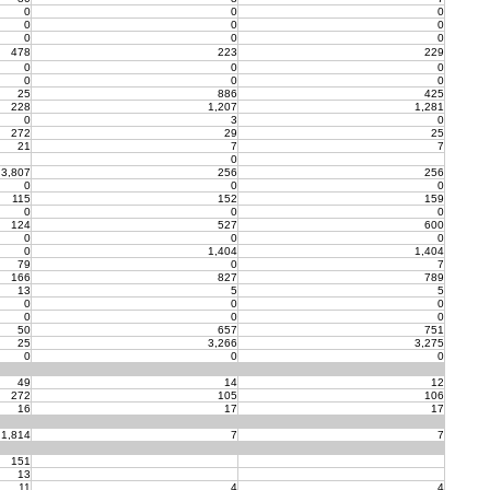
0
0
0
0
0
0
0
0
0
478
223
229
0
0
0
0
0
0
25
886
425
228
1,207
1,281
0
3
0
272
29
25
21
7
7
0
3,807
256
256
0
0
0
115
152
159
0
0
0
124
527
600
0
0
0
0
1,404
1,404
79
0
7
166
827
789
13
5
5
0
0
0
0
0
0
50
657
751
25
3,266
3,275
0
0
0
49
14
12
272
105
106
16
17
17
1,814
7
7
151
13
11
4
4