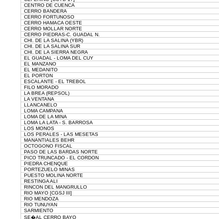
CENTRO DE CUENCA
CERRO BANDERA
CERRO FORTUNOSO
CERRO HAMACA OESTE
CERRO MOLLAR NORTE
CERRO PIEDRAS-C. GUADAL N.
CHI. DE LA SALINA (YBR)
CHI. DE LA SALINA SUR
CHI. DE LA SIERRA NEGRA
EL GUADAL - LOMA DEL CUY
EL MANZANO
EL MEDANITO
EL PORTON
ESCALANTE - EL TREBOL
FILO MORADO
LA BREA (REPSOL)
LA VENTANA
LLANCANELO
LOMA CAMPANA
LOMA DE LA MINA
LOMA LA LATA - S. BARROSA
LOS MONOS
LOS PERALES - LAS MESETAS
MANANTIALES BEHR
OCTOGONO FISCAL
PASO DE LAS BARDAS NORTE
PICO TRUNCADO - EL CORDON
PIEDRA CHENQUE
PORTEZUELO MINAS
PUESTO MOLINA NORTE
RESTINGA ALI
RINCON DEL MANGRULLO
RIO MAYO [CGSJ III]
RIO MENDOZA
RIO TUNUYAN
SARMIENTO
SE�AL CERRO BAYO