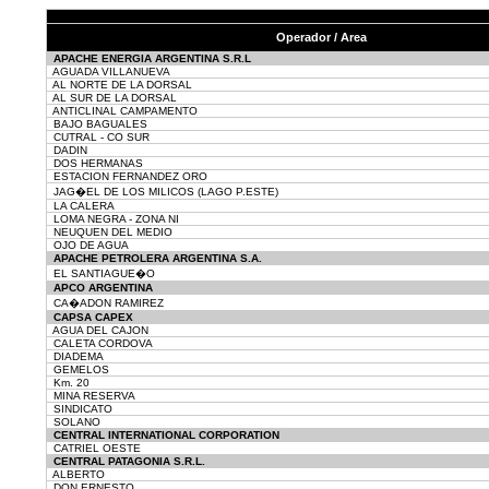
Operador / Area
APACHE ENERGIA ARGENTINA S.R.L
AGUADA VILLANUEVA
AL NORTE DE LA DORSAL
AL SUR DE LA DORSAL
ANTICLINAL CAMPAMENTO
BAJO BAGUALES
CUTRAL - CO SUR
DADIN
DOS HERMANAS
ESTACION FERNANDEZ ORO
JAG�EL DE LOS MILICOS (LAGO P.ESTE)
LA CALERA
LOMA NEGRA - ZONA NI
NEUQUEN DEL MEDIO
OJO DE AGUA
APACHE PETROLERA ARGENTINA S.A.
EL SANTIAGUE�O
APCO ARGENTINA
CA�ADON RAMIREZ
CAPSA CAPEX
AGUA DEL CAJON
CALETA CORDOVA
DIADEMA
GEMELOS
Km. 20
MINA RESERVA
SINDICATO
SOLANO
CENTRAL INTERNATIONAL CORPORATION
CATRIEL OESTE
CENTRAL PATAGONIA S.R.L.
ALBERTO
DON ERNESTO