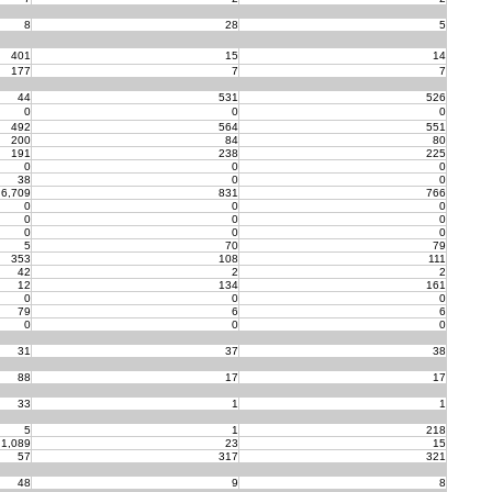
8
28
5
401
15
14
177
7
7
44
531
526
0
0
0
492
564
551
200
84
80
191
238
225
0
0
0
38
0
0
6,709
831
766
0
0
0
0
0
0
0
0
0
5
70
79
353
108
111
42
2
2
12
134
161
0
0
0
79
6
6
0
0
0
31
37
38
88
17
17
33
1
1
5
1
218
1,089
23
15
57
317
321
48
9
8