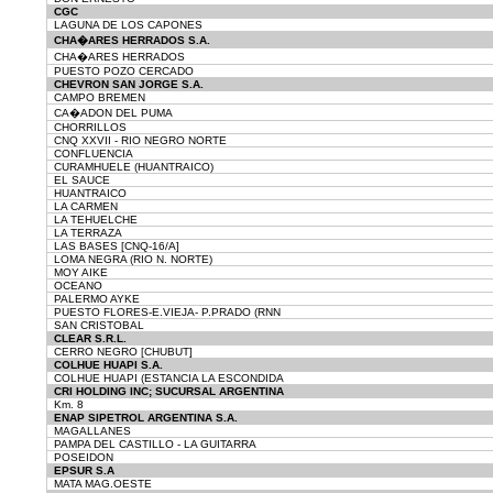
CGC
LAGUNA DE LOS CAPONES
CHA�ARES HERRADOS S.A.
CHA�ARES HERRADOS
PUESTO POZO CERCADO
CHEVRON SAN JORGE S.A.
CAMPO BREMEN
CA�ADON DEL PUMA
CHORRILLOS
CNQ XXVII - RIO NEGRO NORTE
CONFLUENCIA
CURAMHUELE (HUANTRAICO)
EL SAUCE
HUANTRAICO
LA CARMEN
LA TEHUELCHE
LA TERRAZA
LAS BASES [CNQ-16/A]
LOMA NEGRA (RIO N. NORTE)
MOY AIKE
OCEANO
PALERMO AYKE
PUESTO FLORES-E.VIEJA- P.PRADO (RNN
SAN CRISTOBAL
CLEAR S.R.L.
CERRO NEGRO [CHUBUT]
COLHUE HUAPI S.A.
COLHUE HUAPI (ESTANCIA LA ESCONDIDA
CRI HOLDING INC; SUCURSAL ARGENTINA
Km. 8
ENAP SIPETROL ARGENTINA S.A.
MAGALLANES
PAMPA DEL CASTILLO - LA GUITARRA
POSEIDON
EPSUR S.A
MATA MAG.OESTE