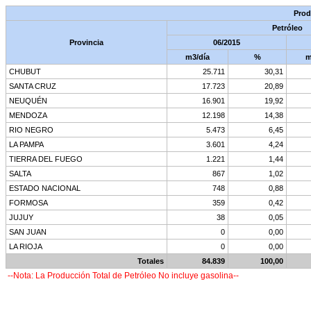
Prod
Petróleo
Provincia
06/2015
m3/día
%
m
CHUBUT
25.711
30,31
SANTA CRUZ
17.723
20,89
NEUQUÉN
16.901
19,92
MENDOZA
12.198
14,38
RIO NEGRO
5.473
6,45
LA PAMPA
3.601
4,24
TIERRA DEL FUEGO
1.221
1,44
SALTA
867
1,02
ESTADO NACIONAL
748
0,88
FORMOSA
359
0,42
JUJUY
38
0,05
SAN JUAN
0
0,00
LA RIOJA
0
0,00
Totales
84.839
100,00
--Nota: La Producción Total de Petróleo No incluye gasolina--