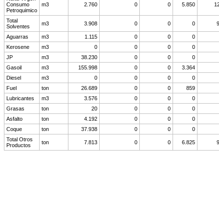
Consumo
m3
2.760
0
0
5.850
1
Petroquimico
Total
m3
3.908
0
0
0
Solventes
Aguarras
m3
1.115
0
0
0
Kerosene
m3
0
0
0
0
JP
m3
38.230
0
0
0
Gasoil
m3
155.998
0
0
3.364
Diesel
m3
0
0
0
0
Fuel
ton
26.689
0
0
859
Lubricantes
m3
3.576
0
0
0
Grasas
ton
20
0
0
0
Asfalto
ton
4.192
0
0
0
Coque
ton
37.938
0
0
0
Total Otros
ton
7.813
0
0
6.825
Productos