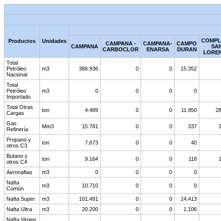
COMPL
Productos
Unidades
CAMPANA -
CAMPANA-
CAMPO
CAMPANA
SA
CARBOCLOR
ENARSA
DURAN
LORE
Total
Petróleo
m3
386.936
0
0
15.352
Nacional
Total
Petróleo
m3
0
0
0
0
Importado
Total Otras
ton
4.489
0
0
11.950
28
Cargas
Gas
Mm3
15.781
0
0
337
Refinería
Propano y
ton
7.673
0
0
40
otros C3
Butano y
ton
9.164
0
0
118
otros C4
Aeronaftas
m3
0
0
0
0
Nafta
m3
10.710
0
0
0
Común
Nafta Super
m3
101.491
0
0
14.413
Nafta Ultra
m3
20.200
0
0
1.106
Nafta Virgen