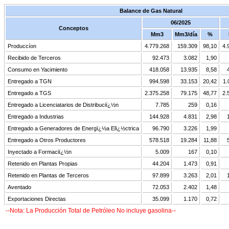
Balance de Gas Natural
06/2025
Conceptos
Mm3
Mm3/día
%
Produccíon
4.779.268
159.309
98,10
4.
Recibido de Terceros
92.473
3.082
1,90
Consumo en Yacimiento
418.058
13.935
8,58
Entregado a TGN
994.598
33.153
20,42
1.
Entregado a TGS
2.375.258
79.175
48,77
2.
Entregado a Licenciatarios de Distribuciï¿½n
7.785
259
0,16
Entregado a Industrias
144.928
4.831
2,98
Entregado a Generadores de Energï¿½a Elï¿½ctrica
96.790
3.226
1,99
Entregado a Otros Productores
578.518
19.284
11,88
Inyectado a Formaciï¿½n
5.009
167
0,10
Retenido en Plantas Propias
44.204
1.473
0,91
Retenido en Plantas de Terceros
97.899
3.263
2,01
Aventado
72.053
2.402
1,48
Exportaciones Directas
35.099
1.170
0,72
--Nota: La Producción Total de Petróleo No incluye gasolina--