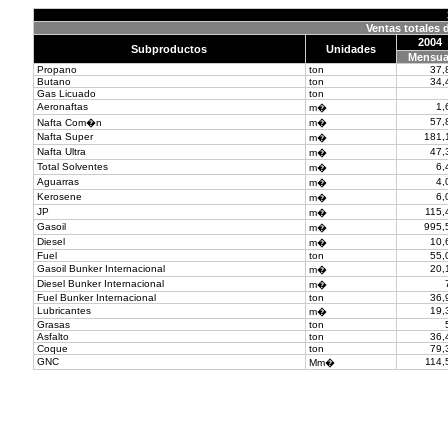
Ventas totales 
2004
Subproductos
Unidades
Mensua
Propano
ton
37,
Butano
ton
34,
Gas Licuado
ton
Aeronaftas
1,
m�
57,
Nafta Com�n
m�
Nafta Super
181,
m�
Nafta Ultra
47,
m�
Total Solventes
6,
m�
Aguarras
4,
m�
Kerosene
6,
m�
JP
115,
m�
Gasoil
995,
m�
Diesel
10,
m�
Fuel
ton
55,
Gasoil Bunker Internacional
20,
m�
Diesel Bunker Internacional
m�
Fuel Bunker Internacional
ton
36,
Lubricantes
19,
m�
Grasas
ton
Asfalto
ton
36,
Coque
ton
79,
GNC
114,
Mm�