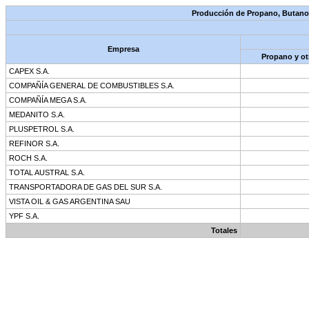
Producción de Propano, Butano,
Empresa
Propano y ot
CAPEX S.A.
COMPAÑÍA GENERAL DE COMBUSTIBLES S.A.
COMPAÑÍA MEGA S.A.
MEDANITO S.A.
PLUSPETROL S.A.
REFINOR S.A.
ROCH S.A.
TOTAL AUSTRAL S.A.
TRANSPORTADORA DE GAS DEL SUR S.A.
VISTA OIL & GAS ARGENTINA SAU
YPF S.A.
Totales