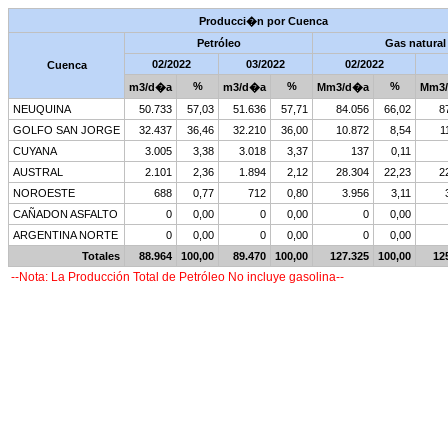
Producci�n por Cuenca
Petróleo
Gas natural
02/2022
03/2022
02/2022
Cuenca
%
%
%
m3/d�a
m3/d�a
Mm3/d�a
Mm3
NEUQUINA
50.733
57,03
51.636
57,71
84.056
66,02
8
GOLFO SAN JORGE
32.437
36,46
32.210
36,00
10.872
8,54
1
CUYANA
3.005
3,38
3.018
3,37
137
0,11
AUSTRAL
2.101
2,36
1.894
2,12
28.304
22,23
2
NOROESTE
688
0,77
712
0,80
3.956
3,11
CAÑADON ASFALTO
0
0,00
0
0,00
0
0,00
ARGENTINA NORTE
0
0,00
0
0,00
0
0,00
Totales
88.964
100,00
89.470
100,00
127.325
100,00
12
--Nota: La Producción Total de Petróleo No incluye gasolina--