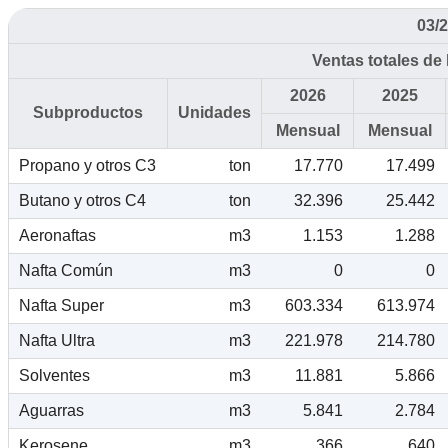
03/2
Ventas totales de
2026
2025
Subproductos
Unidades
Mensual
Mensual
Propano y otros C3
ton
17.770
17.499
Butano y otros C4
ton
32.396
25.442
Aeronaftas
m3
1.153
1.288
Nafta Común
m3
0
0
Nafta Super
m3
603.334
613.974
Nafta Ultra
m3
221.978
214.780
Solventes
m3
11.881
5.866
Aguarras
m3
5.841
2.784
Kerosene
m3
366
640