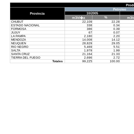
Prod
Petroleo
10/2005
Provincia
%
m3/d�a
m3/
CHUBUT
22,109
22.28
ESTADO NACIONAL
338
0.34
FORMOSA
386
0.39
JUJUY
67
0.07
LA PAMPA
2,180
2.20
MENDOZA
14,008
14.12
NEUQUEN
28,829
29.05
RIO NEGRO
5,469
5.51
SALTA
1,979
1.99
SANTA CRUZ
21,164
21.33
TIERRA DEL FUEGO
2,696
2.72
Totales
99,225
100.00