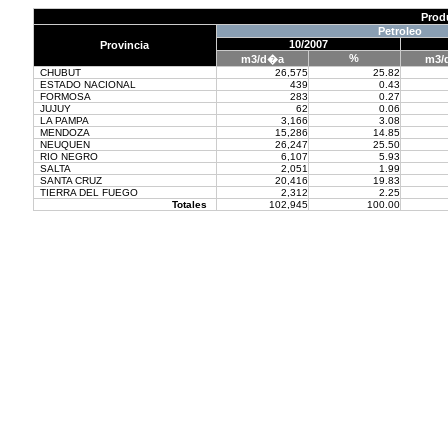
Prod
Petroleo
10/2007
Provincia
%
m3/d�a
m3/
CHUBUT
26,575
25.82
ESTADO NACIONAL
439
0.43
FORMOSA
283
0.27
JUJUY
62
0.06
LA PAMPA
3,166
3.08
MENDOZA
15,286
14.85
NEUQUEN
26,247
25.50
RIO NEGRO
6,107
5.93
SALTA
2,051
1.99
SANTA CRUZ
20,416
19.83
TIERRA DEL FUEGO
2,312
2.25
Totales
102,945
100.00