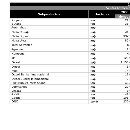
1
Ventas totales 
2008
Subproductos
Unidades
Mensua
Propano
ton
21,
Butano
ton
33,
Aeronaftas
m�
34,
Nafta Com�n
m�
Nafta Super
337,
m�
Nafta Ultra
89,
m�
Total Solventes
6,
m�
Aguarras
1,
m�
Kerosene
4,
m�
JP
120,
m�
Gasoil
1,153,
m�
Diesel
1,
m�
Fuel
ton
74,
Gasoil Bunker Internacional
17,
m�
Diesel Bunker Internacional
2,
m�
Fuel Bunker Internacional
ton
49,
Lubricantes
20,
m�
Grasas
ton
3,
Asfalto
ton
41,
Coque
ton
101,
GNC
230,
Mm�